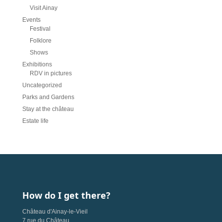
Visit Ainay
Events
Festival
Folklore
Shows
Exhibitions
RDV in pictures
Uncategorized
Parks and Gardens
Stay at the château
Estate life
How do I get there?
Château d'Ainay-le-Vieil
7 rue du Château