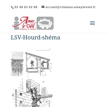
02 48 63 02 88
accueil@chateau-ainaylevieil.fr
LSV-Hourd-shéma