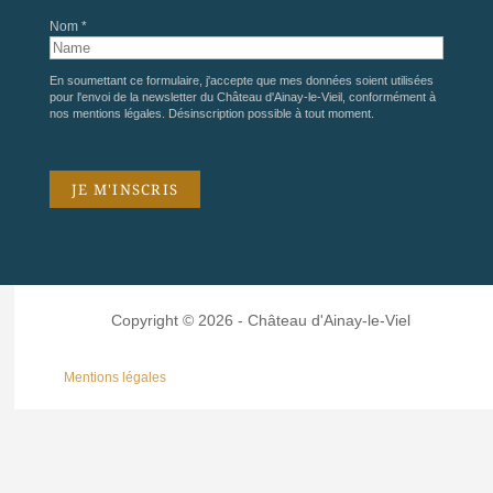
Nom *
En soumettant ce formulaire, j'accepte que mes données soient utilisées
pour l'envoi de la newsletter du Château d'Ainay-le-Vieil, conformément à
nos
mentions légales
. Désinscription possible à tout moment.
Copyright © 2026 - Château d'Ainay-le-Viel
Mentions légales