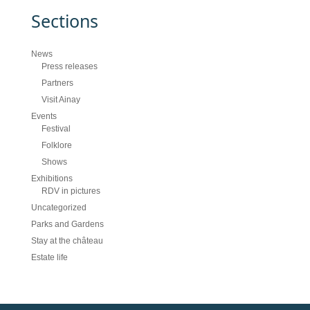
Sections
News
Press releases
Partners
Visit Ainay
Events
Festival
Folklore
Shows
Exhibitions
RDV in pictures
Uncategorized
Parks and Gardens
Stay at the château
Estate life