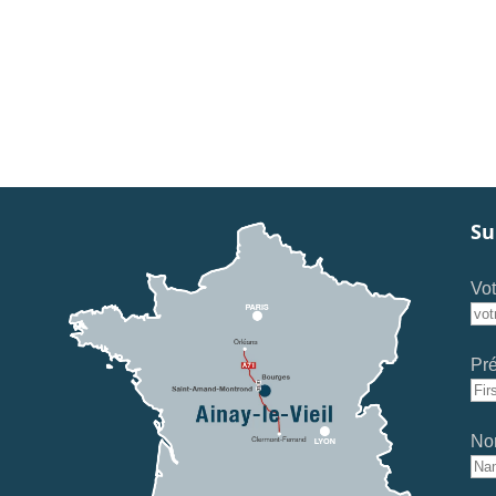
Su
Vot
Pr
No