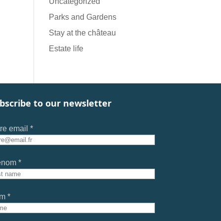
Uncategorized
Parks and Gardens
Stay at the château
Estate life
bscribe to our newsletter
re email *
énom *
m *