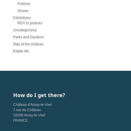
Folklore
Shows
Exhibitions
RDV in pictures
Uncategorized
Parks and Gardens
Stay at the château
Estate life
How do I get there?
Château d'Ainay-le-Vieil
7 rue du Château
18200 Ainay-le-Vieil
FRANCE