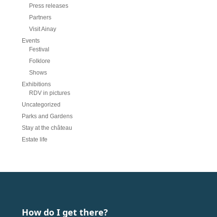
Press releases
Partners
Visit Ainay
Events
Festival
Folklore
Shows
Exhibitions
RDV in pictures
Uncategorized
Parks and Gardens
Stay at the château
Estate life
How do I get there?