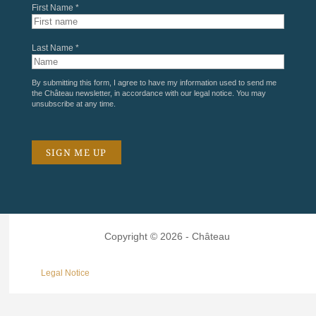
First Name *
Last Name *
By submitting this form, I agree to have my information used to send me
the Château newsletter, in accordance with our
legal notice
. You may
unsubscribe at any time.
Copyright © 2026 - Château
Legal Notice