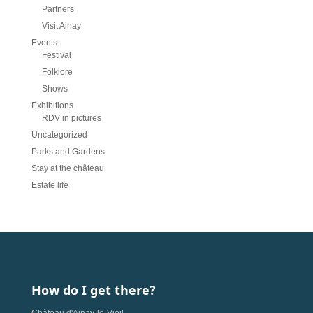
Partners
Visit Ainay
Events
Festival
Folklore
Shows
Exhibitions
RDV in pictures
Uncategorized
Parks and Gardens
Stay at the château
Estate life
How do I get there?