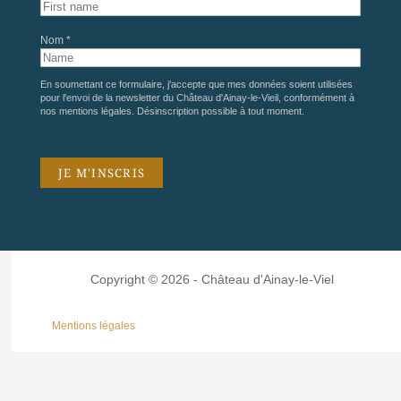
Nom *
En soumettant ce formulaire, j'accepte que mes données soient utilisées
pour l'envoi de la newsletter du Château d'Ainay-le-Vieil, conformément à
nos
mentions légales
. Désinscription possible à tout moment.
Copyright © 2026 - Château d'Ainay-le-Viel
Mentions légales