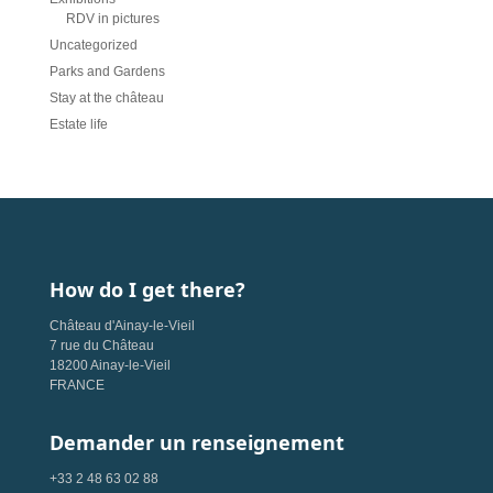
RDV in pictures
Uncategorized
Parks and Gardens
Stay at the château
Estate life
How do I get there?
Château d'Ainay-le-Vieil
7 rue du Château
18200 Ainay-le-Vieil
FRANCE
Demander un renseignement
+33 2 48 63 02 88