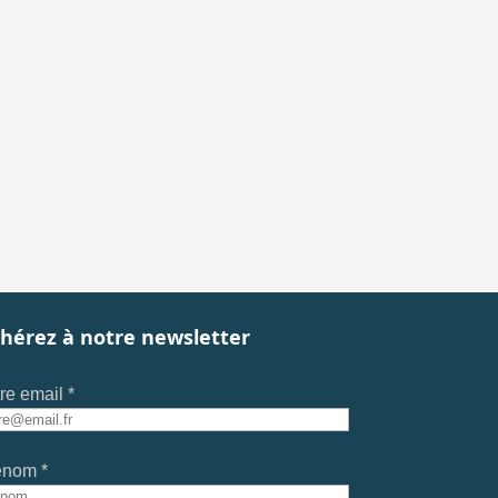
hérez à notre newsletter
re email *
énom *