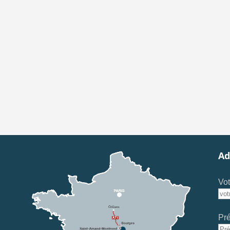
Ad
Vot
Pr