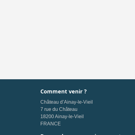
Comment venir ?
Château d’Ainay-le-Vieil
7 rue du Château
18200 Ainay-le-Vieil
FRANCE