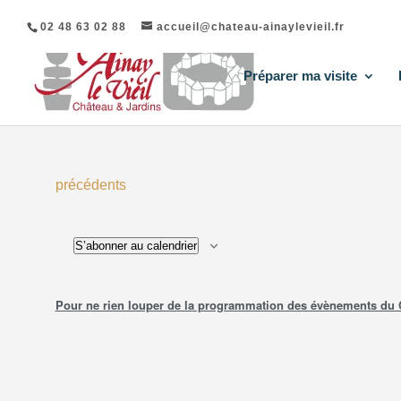
02 48 63 02 88
accueil@chateau-ainaylevieil.fr
Préparer ma visite
List
Évènements
précédents
of
events
S’abonner au calendrier
in
Photo
Pour ne rien louper de la programmation des évènements du Châ
View