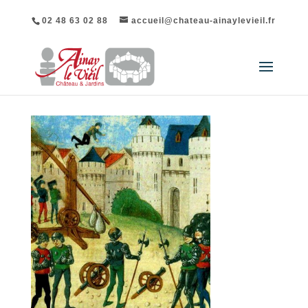
02 48 63 02 88
accueil@chateau-ainaylevieil.fr