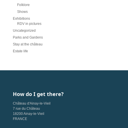
Folklore
Shows
Exhibitions
RDV in pictures
Uncategorized
Parks and Gardens
Stay at the château
Estate life
How do I get there?
Château d'Ainay-le-Vieil
7 rue du Château
18200 Ainay-le-Vieil
FRANCE