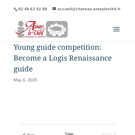
02 48 63 02 88
accueil@chateau-ainaylevieil.fr
Young guide competition:
Become a Logis Renaissance
guide
May 6, 2025
Today
Next
events
Past