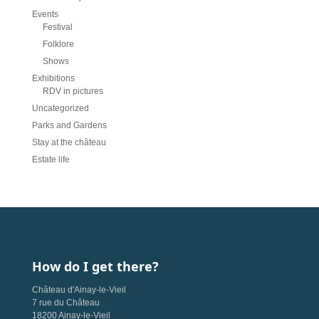
Events
Festival
Folklore
Shows
Exhibitions
RDV in pictures
Uncategorized
Parks and Gardens
Stay at the château
Estate life
How do I get there?
Château d'Ainay-le-Vieil
7 rue du Château
18200 Ainay-le-Vieil