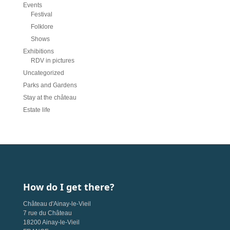
Events
Festival
Folklore
Shows
Exhibitions
RDV in pictures
Uncategorized
Parks and Gardens
Stay at the château
Estate life
How do I get there?
Château d'Ainay-le-Vieil
7 rue du Château
18200 Ainay-le-Vieil