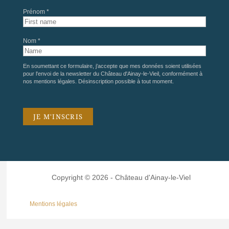
Prénom *
Nom *
En soumettant ce formulaire, j'accepte que mes données soient utilisées
pour l'envoi de la newsletter du Château d'Ainay-le-Vieil, conformément à
nos
mentions légales
. Désinscription possible à tout moment.
Copyright © 2026 - Château d'Ainay-le-Viel
Mentions légales