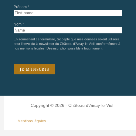
Prénom *
Nom *
En soumettant ce formulaire, j'accepte que mes données soient utilisées
pour l'envoi de la newsletter du Château d'Ainay-le-Vieil, conformément à
nos
mentions légales
. Désinscription possible à tout moment.
Copyright © 2026 - Château d'Ainay-le-Viel
Mentions légales