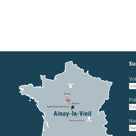
Su
Vot
Pr
No