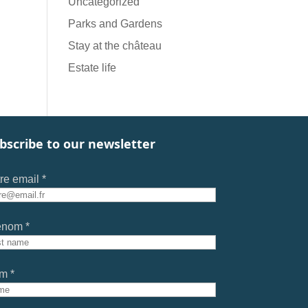
Uncategorized
Parks and Gardens
Stay at the château
Estate life
bscribe to our newsletter
re email *
énom *
m *