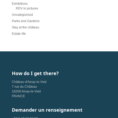
Exhibitions
RDV in pictures
Uncategorized
Parks and Gardens
Stay at the château
Estate life
How do I get there?
Château d'Ainay-le-Vieil
7 rue du Château
18200 Ainay-le-Vieil
FRANCE
Demander un renseignement