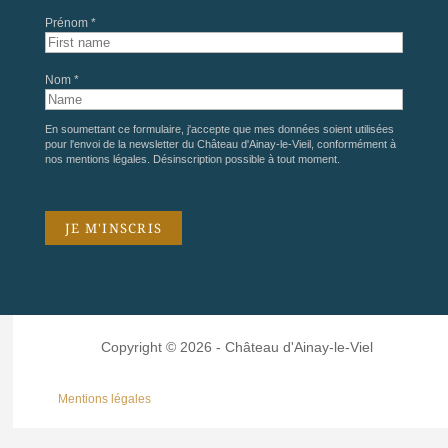
Prénom *
Nom *
En soumettant ce formulaire, j'accepte que mes données soient utilisées
pour l'envoi de la newsletter du Château d'Ainay-le-Vieil, conformément à
nos
mentions légales
. Désinscription possible à tout moment.
Copyright © 2026 - Château d'Ainay-le-Viel
Mentions légales