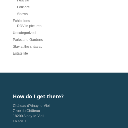
Festival
Folklore
Shows
Exhibitions
RDV in pictures
Uncategorized
Parks and Gardens
Stay at the château
Estate life
How do I get there?
Château d'Ainay-le-Vieil
7 rue du Château
18200 Ainay-le-Vieil
FRANCE