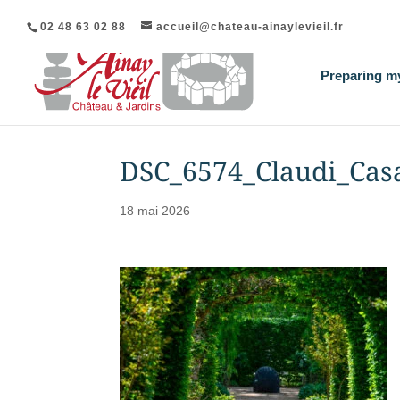
02 48 63 02 88
accueil@chateau-ainaylevieil.fr
Preparing my
DSC_6574_Claudi_Cas
18 mai 2026