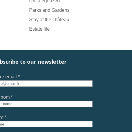
Uncategorized
Parks and Gardens
Stay at the château
Estate life
bscribe to our newsletter
re email *
énom *
m *