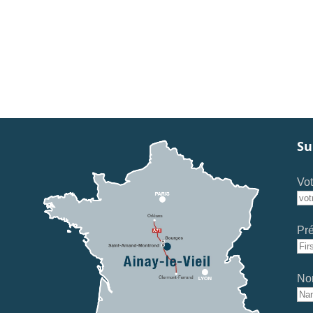
Su
Vot
Pr
No