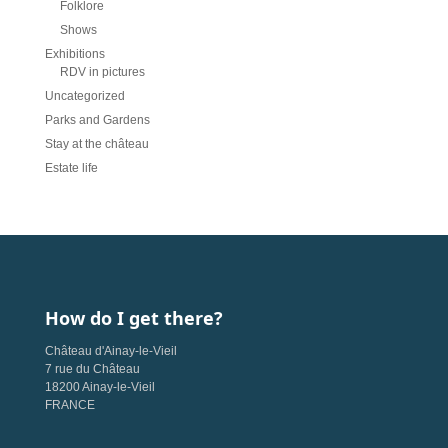
Folklore
Shows
Exhibitions
RDV in pictures
Uncategorized
Parks and Gardens
Stay at the château
Estate life
How do I get there?
Château d'Ainay-le-Vieil
7 rue du Château
18200 Ainay-le-Vieil
FRANCE