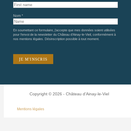
Nom *
En soumettant ce formulaire, j'accepte que mes données soient utilisées
pour l'envoi de la newsletter du Château d'Ainay-le-Vieil, conformément à
nos
mentions légales
. Désinscription possible à tout moment.
Copyright © 2026 - Château d'Ainay-le-Viel
Mentions légales