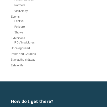
Partners
Visit Ainay
Events
Festival
Folklore
Shows
Exhibitions
RDV in pictures
Uncategorized
Parks and Gardens
Stay at the château
Estate life
How do I get there?