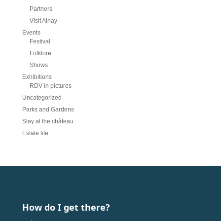
Partners
Visit Ainay
Events
Festival
Folklore
Shows
Exhibitions
RDV in pictures
Uncategorized
Parks and Gardens
Stay at the château
Estate life
How do I get there?