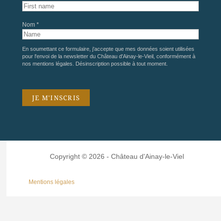
Nom *
En soumettant ce formulaire, j'accepte que mes données soient utilisées
pour l'envoi de la newsletter du Château d'Ainay-le-Vieil, conformément à
nos
mentions légales
. Désinscription possible à tout moment.
Copyright © 2026 - Château d'Ainay-le-Viel
Mentions légales