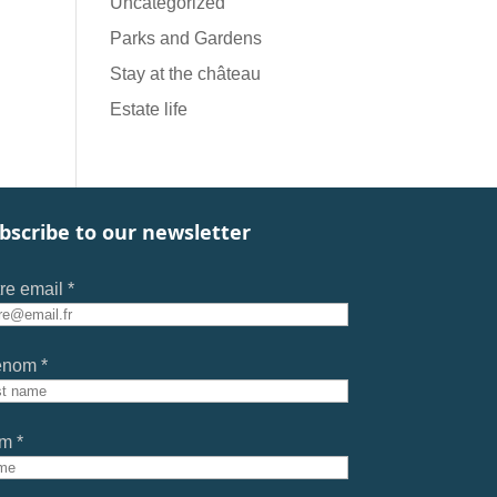
Uncategorized
Parks and Gardens
Stay at the château
Estate life
bscribe to our newsletter
re email *
énom *
m *