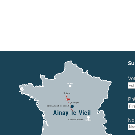
Su
Vot
Pr
No