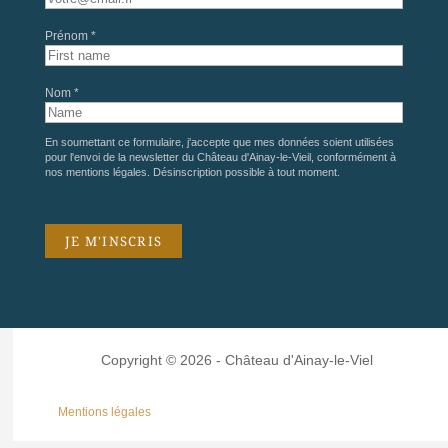
Prénom *
Nom *
En soumettant ce formulaire, j'accepte que mes données soient utilisées
pour l'envoi de la newsletter du Château d'Ainay-le-Vieil, conformément à
nos
mentions légales
. Désinscription possible à tout moment.
Copyright © 2026 - Château d'Ainay-le-Viel
Mentions légales