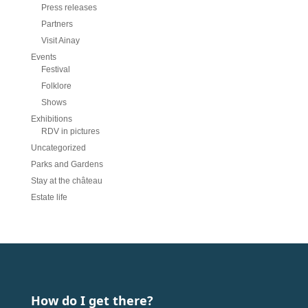
Press releases
Partners
Visit Ainay
Events
Festival
Folklore
Shows
Exhibitions
RDV in pictures
Uncategorized
Parks and Gardens
Stay at the château
Estate life
How do I get there?