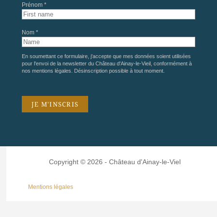
Prénom *
Nom *
En soumettant ce formulaire, j'accepte que mes données soient utilisées
pour l'envoi de la newsletter du Château d'Ainay-le-Vieil, conformément à
nos
mentions légales
. Désinscription possible à tout moment.
Copyright © 2026 - Château d'Ainay-le-Viel
Mentions légales