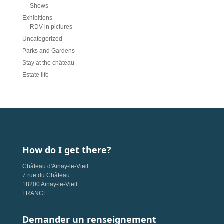
Shows
Exhibitions
RDV in pictures
Uncategorized
Parks and Gardens
Stay at the château
Estate life
How do I get there?
Château d'Ainay-le-Vieil
7 rue du Château
18200 Ainay-le-Vieil
FRANCE
Demander un renseignement