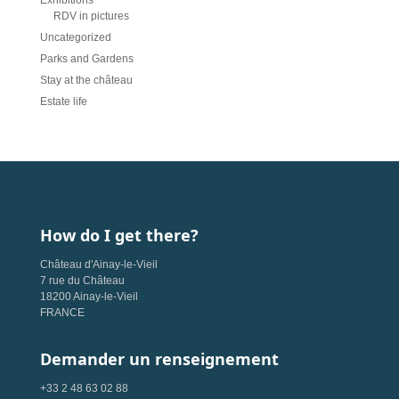
Exhibitions
RDV in pictures
Uncategorized
Parks and Gardens
Stay at the château
Estate life
How do I get there?
Château d'Ainay-le-Vieil
7 rue du Château
18200 Ainay-le-Vieil
FRANCE
Demander un renseignement
+33 2 48 63 02 88