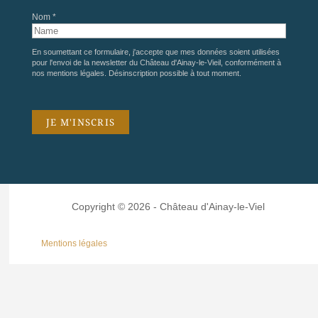
Nom *
En soumettant ce formulaire, j'accepte que mes données soient utilisées
pour l'envoi de la newsletter du Château d'Ainay-le-Vieil, conformément à
nos
mentions légales
. Désinscription possible à tout moment.
Copyright © 2026 - Château d'Ainay-le-Viel
Mentions légales