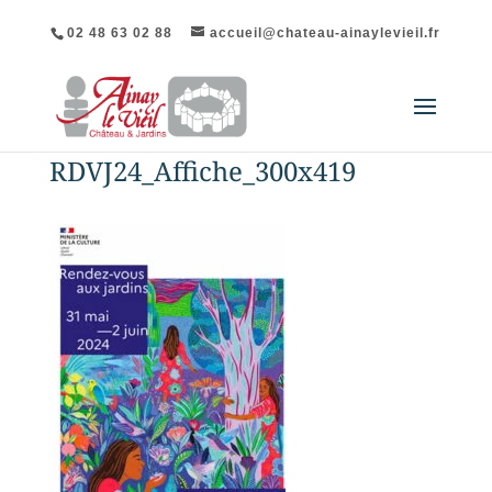
02 48 63 02 88
accueil@chateau-ainaylevieil.fr
RDVJ24_Affiche_300x419