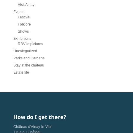
Visit Ainay
Events
Festival
Folklore
Shows
Exhibitions
RDV in pictures
Uncategorized
Parks and Gardens
Stay at the château
Estate life
How do I get there?
Château d'Ainay-le-Vieil
7 rue du Château