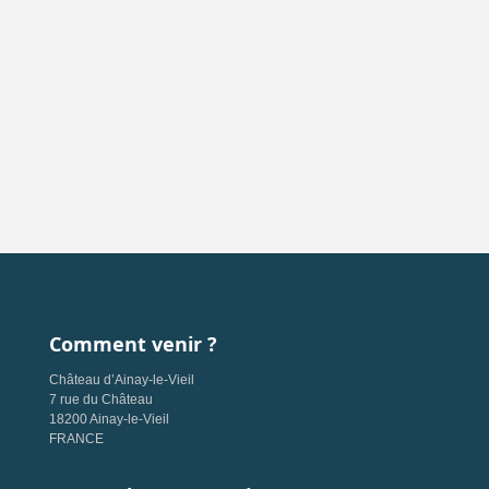
Comment venir ?
Château d’Ainay-le-Vieil
7 rue du Château
18200 Ainay-le-Vieil
FRANCE