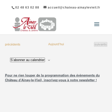
02 48 63 02 88
accueil@chateau-ainaylevieil.fr
Évènement
Évènements
Aujourd’hui
suivants
précédents
S’abonner au calendrier
Pour ne rien louper de la programmation des évènements du
Château d’Ainay-le-Vieil, inscrivez-vous à notre newsletter !