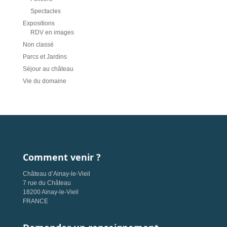
Spectacles
Expositions
RDV en images
Non classé
Parcs et Jardins
Séjour au château
Vie du domaine
Comment venir ?
Château d’Ainay-le-Vieil
7 rue du Château
18200 Ainay-le-Vieil
FRANCE