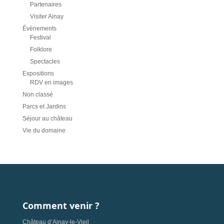
Partenaires
Visiter Ainay
Évènements
Festival
Folklore
Spectacles
Expositions
RDV en images
Non classé
Parcs et Jardins
Séjour au château
Vie du domaine
Comment venir ?
Château d’Ainay-le-Vieil