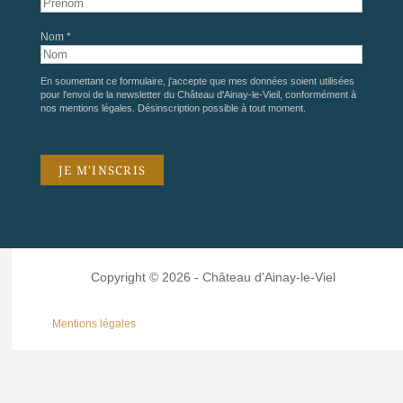
Nom *
En soumettant ce formulaire, j'accepte que mes données soient utilisées
pour l'envoi de la newsletter du Château d'Ainay-le-Vieil, conformément à
nos
mentions légales
. Désinscription possible à tout moment.
Copyright © 2026 - Château d'Ainay-le-Viel
Mentions légales